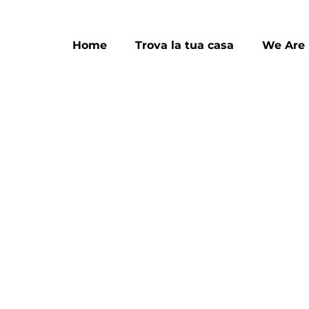
Home
Trova la tua casa
We Are