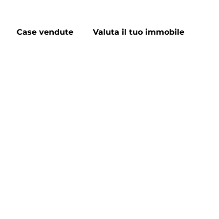
Case vendute
Valuta il tuo immobile