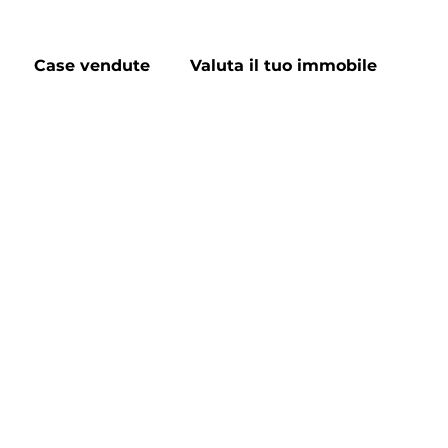
Case vendute
Valuta il tuo immobile