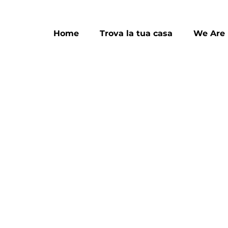
Home
Trova la tua casa
We Are