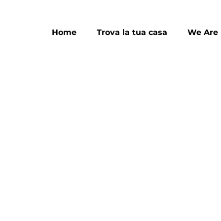
Home
Trova la tua casa
We Are