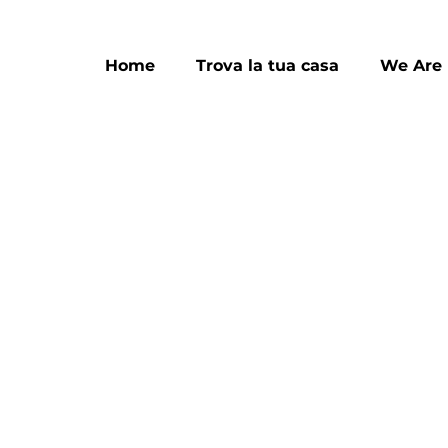
Home
Trova la tua casa
We Are