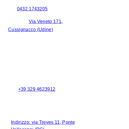
Tel:
0432 1743205
Indirizzo:
Via Veneto 171,
Cussignacco (Udine)
Contatti Perugia
Email:
perugia@we-re.it
Cel:
+39 329 4623912
Tel:
​+
39 075 3745253
Indirizzo:
via Treves 11, Ponte