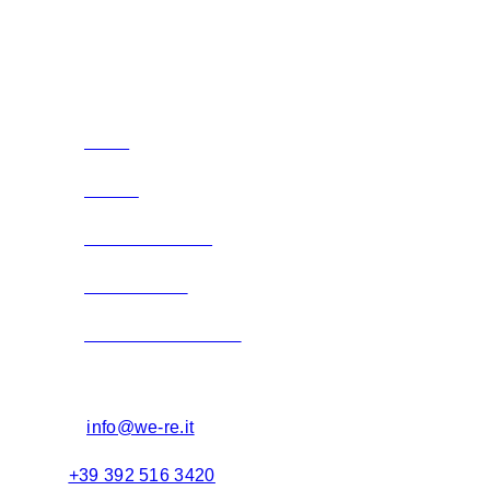
Contatti Udine
Home
We Are
Trova la tua casa
Case vendute
Valuta il tuo immobile
Email:
info@we-re.it
Cel:
+39 392 516 3420