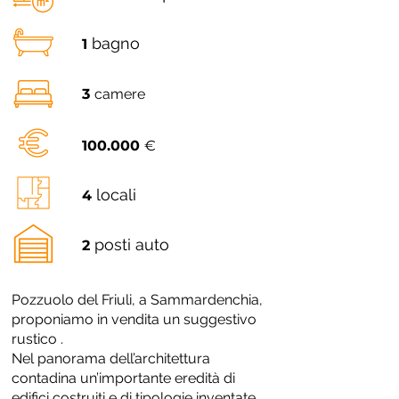
bagno
1
3
camere
100.000
€
locali
4
posti auto
2
Pozzuolo del Friuli, a Sammardenchia,
proponiamo in vendita un suggestivo
rustico .
Nel panorama dell’architettura
contadina un’importante eredità di
edifici costruiti e di tipologie inventate