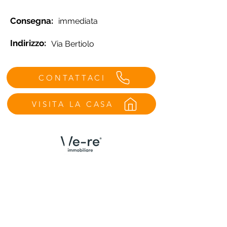
Consegna:
immediata
Indirizzo:
Via Bertiolo
CONTATTACI
VISITA LA CASA
Menù
Contatti Udine
Home
We Are