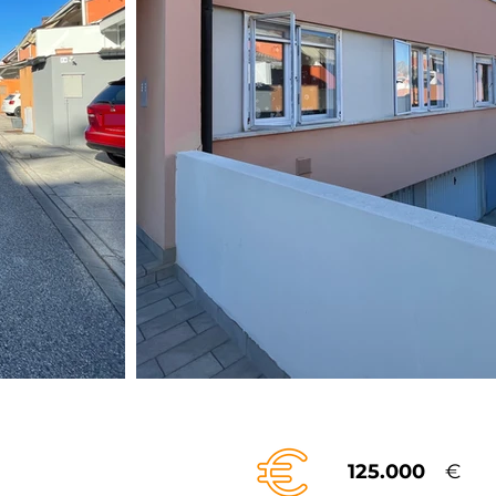
125.000
€