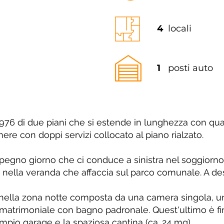
4
locali
1
posti auto
 1976 di due piani che si estende in lunghezza con qu
re con doppi servizi collocato al piano rialzato.
mpegno giorno che ci conduce a sinistra nel soggiorno
ra nella veranda che affaccia sul parco comunale. A de
 nella zona notte composta da una camera singola, u
 matrimoniale con bagno padronale. Quest'ultimo è fi
pio garage e la spaziosa cantina (ca. 24 mq).