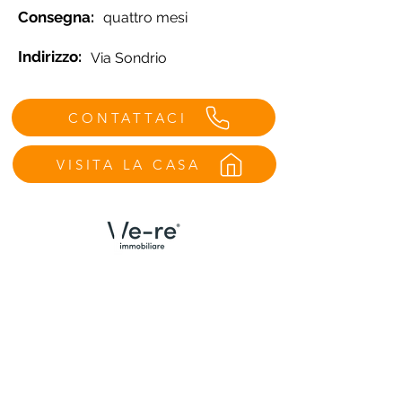
Consegna:
quattro mesi
Indirizzo:
Via Sondrio
CONTATTACI
VISITA LA CASA
Menù
Contatti Udine
Home
We Are