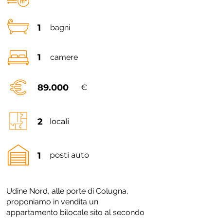
1
bagni
1
camere
89.000
€
2
locali
1
posti auto
Udine Nord, alle porte di Colugna,
proponiamo in vendita un
appartamento bilocale sito al secondo