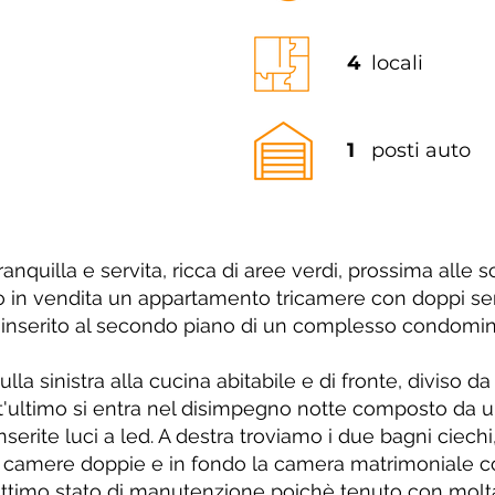
4
locali
1
posti auto
ranquilla e servita, ricca di aree verdi, prossima alle 
o in vendita un appartamento tricamere con doppi serv
 inserito al secondo piano di un complesso condomini
lla sinistra alla cucina abitabile e di fronte, diviso d
t'ultimo si entra nel disimpegno notte composto da u
nserite luci a led. A destra troviamo i due bagni ciec
ue camere doppie e in fondo la camera matrimoniale c
ottimo stato di manutenzione poichè tenuto con molta 