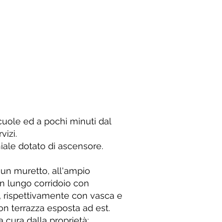
scuole ed a pochi minuti dal
izi.
ale dotato di ascensore.
a un muretto, all'ampio
n lungo corridoio con
hi, rispettivamente con vasca e
on terrazza esposta ad est.
cura dalla proprietà;