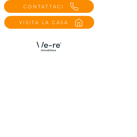
CONTATTACI
VISITA LA CASA
Menù
Contatti Udine
Home
We Are
Trova la tua casa
Case vendute
Valuta il tuo immobile
Email:
info@we-re.it