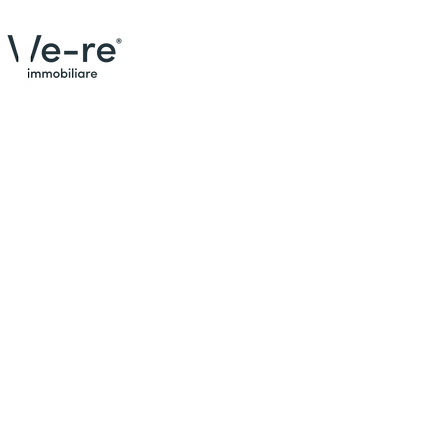
Menù
Contat
Email:
Home
Cel:
+3
Trova la tua casa
Tel:
04
Indiriz
We Are
Case vendute
Valuta il tuo immobile