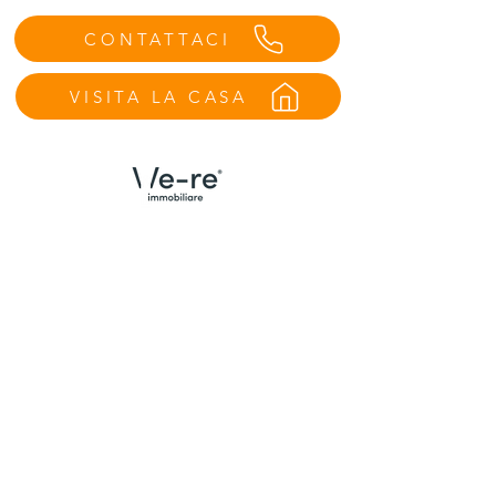
CONTATTACI
VISITA LA CASA
Menù
Contatti Udine
Home
We Are
Trova la tua casa
Case vendute
Valuta il tuo immobile