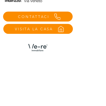
Indirizzo:
Via Veneto
CONTATTACI
VISITA LA CASA
Menù
Contatti Udine
Home
We Are
Trova la tua casa
Case vendute
Valuta il tuo immobile