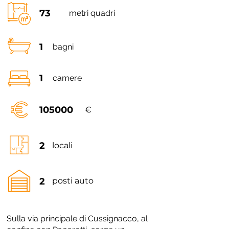
73
metri quadri
1
bagni
1
camere
105000
€
2
locali
2
posti auto
Sulla via principale di Cussignacco, al