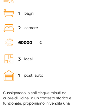
1
bagni
2
camere
60000
€
3
locali
1
posti auto
Cussignacco, a soli cinque minuti dal
cuore di Udine, in un contesto storico e
funzionale, proponiamo in vendita una