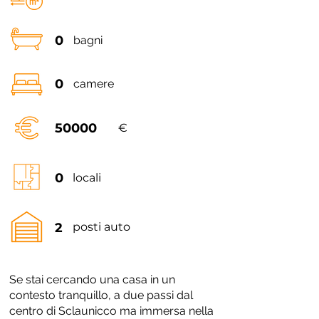
0
bagni
0
camere
50000
€
0
locali
2
posti auto
Se stai cercando una casa in un
contesto tranquillo, a due passi dal
centro di Sclaunicco ma immersa nella