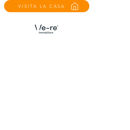
VISITA LA CASA
Menù
Contatti Udine
Home
We Are
Trova la tua casa
Case vendute
Valuta il tuo immobile
Email:
info@we-re.it
Cel:
+39 392 516 3420