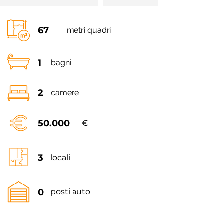
67
metri quadri
1
bagni
2
camere
50.000
€
3
locali
0
posti auto