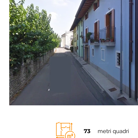
73
metri quadri