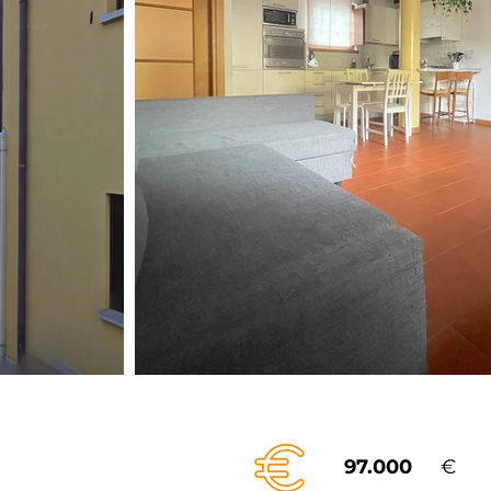
97.000
€