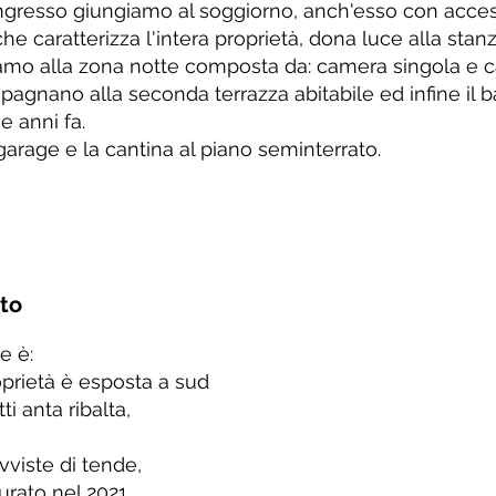
ingresso giungiamo al soggiorno, anch'esso con access
he caratterizza l'intera proprietà, dona luce alla stanz
amo alla zona notte composta da: camera singola e 
pagnano alla seconda terrazza abitabile ed infine il 
 anni fa.
garage e la cantina al piano seminterrato.
nto
e è:
oprietà è esposta a sud
ti anta ribalta,
viste di tende,
rato nel 2021,