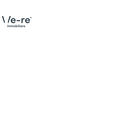
Menù
Contat
Email:
Home
Cel:
+3
Trova la tua casa
Tel:
04
Indiriz
We Are
Case vendute
Valuta il tuo immobile