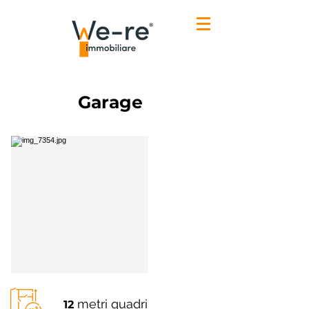
Garage
metri quadri
12