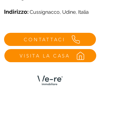
Indirizzo:
Cussignacco, Udine, Italia
CONTATTACI
VISITA LA CASA
Menù
Contatti Udine
Home
We Are
Trova la tua casa