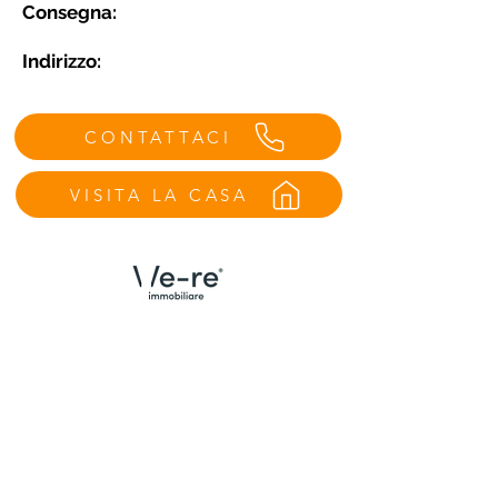
Consegna:
Indirizzo:
CONTATTACI
VISITA LA CASA
Menù
Contatti Udine
Home
We Are
Trova la tua casa