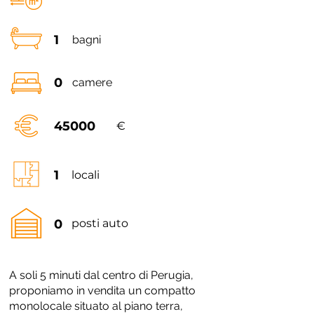
1
bagni
0
camere
45000
€
1
locali
0
posti auto
A soli 5 minuti dal centro di Perugia,
proponiamo in vendita un compatto
monolocale situato al piano terra,