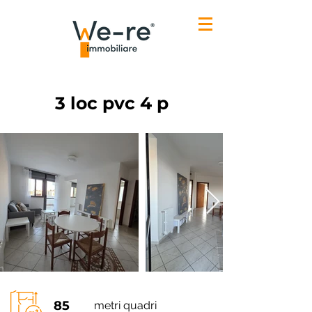
3 loc pvc 4 p
85
metri quadri