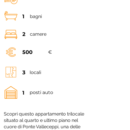
1
bagni
2
camere
500
€
3
locali
1
posti auto
Scopri questo appartamento trilocale
situato al quarto e ultimo piano nel
cuore di Ponte Valleceppi, una delle